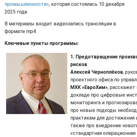
промышленности»
, которая состоялась 10 декабря
2025 года.
В материалы входит видеозапись трансляции в
формате mp4.
Ключевые пункты программы:
1. Предотвращение произ
рисков
Алексей Черноплёков
, рук
проектного офиса по управ
МХК «ЕвроХим»
, расскажет
докладе про цифровые инс
мониторинга и прогнозирова
про новые подходы необхо
практикам для достижения ц
также про внедрение новог
«стандартная операционная