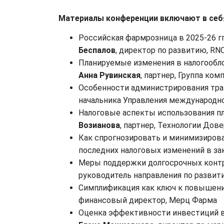
Материалы конференции включают в себя
Российская фармрозница в 2025-26 г
Беспалов
, директор по развитию, RN
Планируемые изменения в налогообло
Анна Рувинская
, партнер, Группа ком
Особенности администрирования тра
начальника Управления международн
Налоговые аспекты использования п
Возианова
, партнер, Технологии Дов
Как спрогнозировать и минимизирова
последних налоговых изменений в з
Меры поддержки долгосрочных конт
руководитель направления по развит
Симплификация как ключ к повышен
финансовый директор, Мерц Фарма
Оценка эффективности инвестиций в