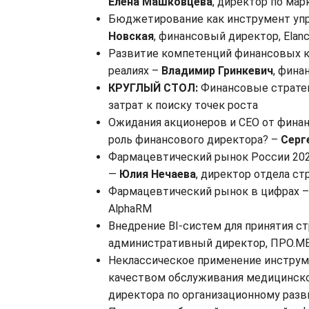
Елена Машковцева
, директор по м
Бюджетирование как инструмент уп
Новская
, финансовый директор, Elan
Развитие компетенций финансовых к
реалиях –
Владимир Гринкевич
, фина
КРУГЛЫЙ СТОЛ:
Финансовые стратег
затрат к поиску точек роста
Ожидания акционеров и CEO от финан
роль финансового директора? –
Серг
Фармацевтический рынок России 2025
—
Юлия Нечаева
, директор отдела ст
Фармацевтический рынок в цифрах 
AlphaRM
Внедрение BI-систем для принятия с
административный директор, ПРО.М
Неклассическое применение инструм
качеством обслуживания медицинск
директора по организационному разви