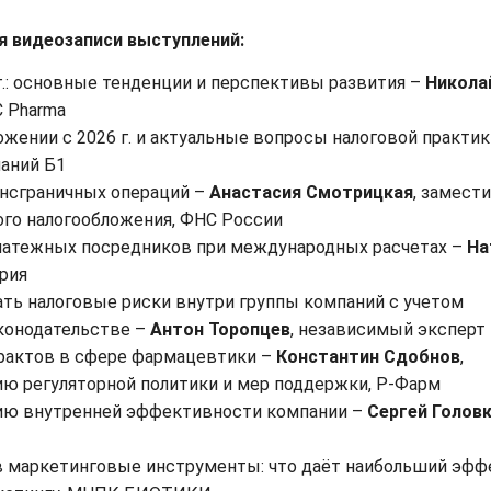
 видеозаписи выступлений:
г.: основные тенденции и перспективы развития –
Никола
C Pharma
жении с 2026 г. и актуальные вопросы налоговой практик
паний Б1
нсграничных операций –
Анастасия Смотрицкая
, замест
ого налогообложения, ФНС России
латежных посредников при международных расчетах –
На
ерия
ть налоговые риски внутри группы компаний с учетом
аконодательстве –
Антон Торопцев
, независимый эксперт
рактов в сфере фармацевтики –
Константин Сдобнов
,
ию регуляторной политики и мер поддержки, Р-Фарм
ию внутренней эффективности компании –
Сергей Голов
 маркетинговые инструменты: что даёт наибольший эфф