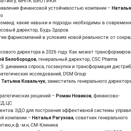
аркетингу, МНПК БИОТИКИ
равления финансовой устойчивостью компании –
Наталья
co
оманд: какие навыки и подходы необходимы в современ
нсовый директор, Будь Здоров
ии фармкомпаний в условиях новой реальности: от сокр
сового директора в 2026 году. Как может трансформиров
ей Белобородов
, генеральный директор, СSC Pharma
: динамика спроса, госзакупки и трансформация дистри
ратегических исследований, DSM Group
–
Татьяна Ковальчук
, заместитель генерального директора
тратегических решений –
Роман Новиков
, финансово-
ЕД.ЦС
ентов ЭДО для построения эффективной системы управл
ой компании –
Наталья Рагузова
, советник генерального
тию,к.ф.-м.н, СМ-Клиника