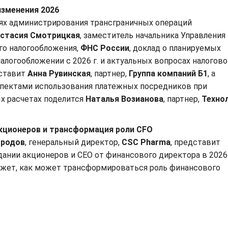
изменения 2026
ях администрирования трансграничных операций
стасия Смотрицкая
, заместитель начальника Управления
о налогообложения,
ФНС России
, доклад о планируемых
алогообложении с 2026 г. и актуальных вопросах налогово
дставит
Анна Рувинская
, партнер,
Группа компаний Б1
, а
пектами использования платежных посредников при
 расчетах поделится
Наталья Возианова
, партнер,
Техно
кционеров и трансформация роли CFO
ородов
, генеральный директор,
СSC Pharma
, представит
ании акционеров и CEO от финансового директора в 2026 
ажет, как может трансформироваться роль финансового