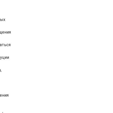
ных
ащения
аться
буции
,
ения