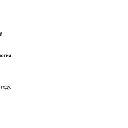
й
логии
году,