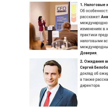
1. Налоговые 
Об особенност
расскажет
Ана
международног
изменениях в н
практики пре
налоговыми ас
международных
Доверия
.
2. Ожидания а
Сергей Белоб
доклад об ожид
а также расск
директора.